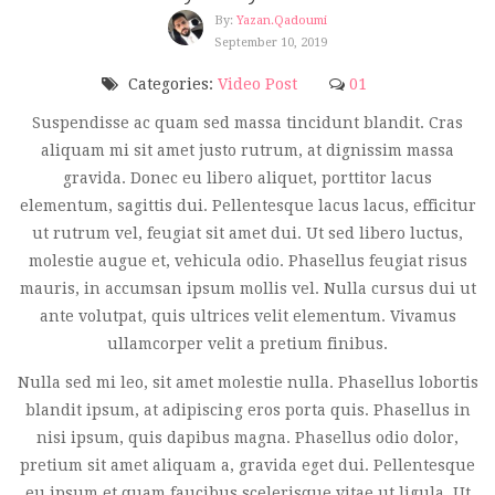
By:
Yazan.qadoumi
September 10, 2019
Categories:
Video Post
01
Suspendisse ac quam sed massa tincidunt blandit. Cras
aliquam mi sit amet justo rutrum, at dignissim massa
gravida. Donec eu libero aliquet, porttitor lacus
elementum, sagittis dui. Pellentesque lacus lacus, efficitur
ut rutrum vel, feugiat sit amet dui. Ut sed libero luctus,
molestie augue et, vehicula odio. Phasellus feugiat risus
mauris, in accumsan ipsum mollis vel. Nulla cursus dui ut
ante volutpat, quis ultrices velit elementum. Vivamus
ullamcorper velit a pretium finibus.
Nulla sed mi leo, sit amet molestie nulla. Phasellus lobortis
blandit ipsum, at adipiscing eros porta quis. Phasellus in
nisi ipsum, quis dapibus magna. Phasellus odio dolor,
pretium sit amet aliquam a, gravida eget dui. Pellentesque
eu ipsum et quam faucibus scelerisque vitae ut ligula. Ut